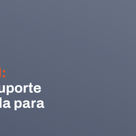
:
uporte
da para